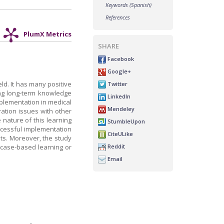
Keywords (Spanish)
References
PlumX Metrics
SHARE
Facebook
Google+
ld. It has many positive
Twitter
ving long-term knowledge
LinkedIn
mplementation in medical
Mendeley
ration issues with other
nature of this learning
StumbleUpon
ccessful implementation
CiteULike
ts. Moreover, the study
Reddit
 case-based learning or
Email