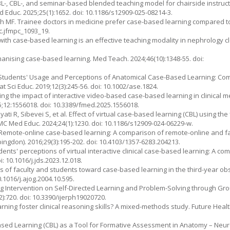
 A PBL-, CBL-, and seminar-based blended teaching model for chairside instru
 Educ. 2025;25(1):1652. doi: 10.1186/s12909-025-08214-3.
h MF. Trainee doctors in medicine prefer case-based learning compared to 
pc.jfmpc_1093_19.
with case-based learning is an effective teaching modality in nephrology 
umanising case-based learning. Med Teach. 2024;46(10):1348-55. doi:
 Students' Usage and Perceptions of Anatomical Case-Based Learning: Comp
Sci Educ. 2019;12(3):245-56. doi: 10.1002/ase.1824.
luating the impact of interactive video-based case-based learning in clinical 
5;12:1556018. doi: 10.3389/fmed.2025.1556018.
ti R, Sibevei S, et al. Effect of virtual case-based learning (CBL) using th
BMC Med Educ. 2024;24(1):1230. doi: 10.1186/s12909-024-06229-w.
 S. Remote-online case-based learning: A comparison of remote-online and 
bingdon). 2016;29(3):195-202. doi: 10.4103/1357-6283.204213.
ents' perceptions of virtual interactive clinical case-based learning: A co
i: 10.1016/j.jds.2023.12.018.
des of faculty and students toward case-based learning in the third-year ob
0.1016/j.ajog.2004.10.595.
 Intervention on Self-Directed Learning and Problem-Solving through Grou
(2):720. doi: 10.3390/ijerph19020720.
ning foster clinical reasoning skills? A mixed-methods study. Future Health
sed Learning (CBL) as a Tool for Formative Assessment in Anatomy – Neur