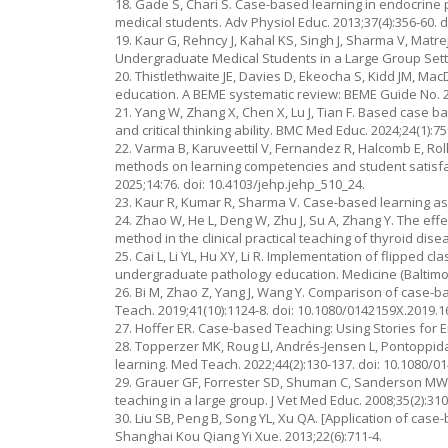
18. Gade S, Chari S. Case-based learning in endocrine 
medical students. Adv Physiol Educ. 2013;37(4):356-60. 
19. Kaur G, Rehncy J, Kahal KS, Singh J, Sharma V, Matr
Undergraduate Medical Students in a Large Group Setti
20. Thistlethwaite JE, Davies D, Ekeocha S, Kidd JM, Ma
education. A BEME systematic review: BEME Guide No. 2
21. Yang W, Zhang X, Chen X, Lu J, Tian F. Based case 
and critical thinking ability. BMC Med Educ. 2024;24(1):7
22. Varma B, Karuveettil V, Fernandez R, Halcomb E, Rol
methods on learning competencies and student satisfac
2025;14:76. doi: 10.4103/jehp.jehp_510_24.
23. Kaur R, Kumar R, Sharma V. Case-based learning as an
24. Zhao W, He L, Deng W, Zhu J, Su A, Zhang Y. The ef
method in the clinical practical teaching of thyroid dis
25. Cai L, Li YL, Hu XY, Li R. Implementation of flipped
undergraduate pathology education. Medicine (Baltimor
26. Bi M, Zhao Z, Yang J, Wang Y. Comparison of case-
Teach. 2019;41(10):1124-8. doi: 10.1080/0142159X.2019.
27. Hoffer ER. Case-based Teaching: Using Stories for En
28. Topperzer MK, Roug LI, Andrés-Jensen L, Pontoppid
learning. Med Teach. 2022;44(2):130-137. doi: 10.1080/
29. Grauer GF, Forrester SD, Shuman C, Sanderson M
teaching in a large group. J Vet Med Educ. 2008;35(2):310
30. Liu SB, Peng B, Song YL, Xu QA. [Application of case
Shanghai Kou Qiang Yi Xue. 2013;22(6):711-4.