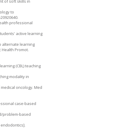
of soft skills in
ology to
520920640.
health professional
tudents' active learning
o alternate learning
c Health Promot.
learning (CBL) teaching
ching modality in
f medical oncology. Med
fessional case-based
ed/problem-based
d endodontics].