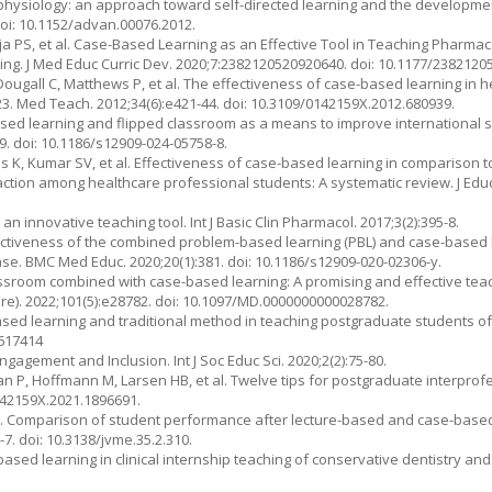
physiology: an approach toward self-directed learning and the development 
doi: 10.1152/advan.00076.2012.
eja PS, et al. Case-Based Learning as an Effective Tool in Teaching Pharmac
ng. J Med Educ Curric Dev. 2020;7:2382120520920640. doi: 10.1177/2382120
cDougall C, Matthews P, et al. The effectiveness of case-based learning in 
3. Med Teach. 2012;34(6):e421-44. doi: 10.3109/0142159X.2012.680939.
based learning and flipped classroom as a means to improve international s
59. doi: 10.1186/s12909-024-05758-8.
ls K, Kumar SV, et al. Effectiveness of case-based learning in comparison t
tion among healthcare professional students: A systematic review. J Edu
 innovative teaching tool. Int J Basic Clin Pharmacol. 2017;3(2):395-8.
fectiveness of the combined problem-based learning (PBL) and case-based 
ease. BMC Med Educ. 2020;20(1):381. doi: 10.1186/s12909-020-02306-y.
 classroom combined with case-based learning: A promising and effective tea
e). 2022;101(5):e28782. doi: 10.1097/MD.0000000000028782.
based learning and traditional method in teaching postgraduate students o
1617414
gagement and Inclusion. Int J Soc Educ Sci. 2020;2(2):75-80.
an P, Hoffmann M, Larsen HB, et al. Twelve tips for postgraduate interpro
0142159X.2021.1896691.
W. Comparison of student performance after lecture-based and case-bas
-7. doi: 10.3138/jvme.35.2.310.
-based learning in clinical internship teaching of conservative dentistry an