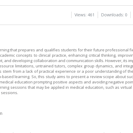
Views: 461
Downloads: 0
ning that prepares and qualifies students for their future professional fie
cademic concepts to clinical practice, enhancing critical thinking, impro
t, and developing collaboration and communication skills. However, its i
esource limitations, untrained tutors, complex group dynamics, and integ
stem from a lack of practical experience or a poor understanding of the 
m-based learning. So, this study aims to present a review scope about su
edical education prompting positive aspects and avoiding negative poin
rning sessions that may be applied in medical education, such as virtual
g sessions.
on