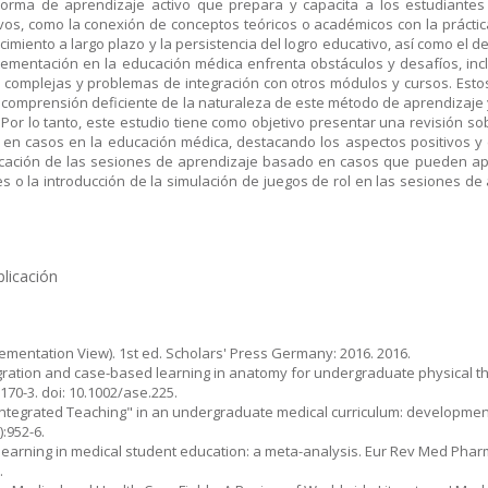
orma de aprendizaje activo que prepara y capacita a los estudiante
os, como la conexión de conceptos teóricos o académicos con la práctica 
cimiento a largo plazo y la persistencia del logro educativo, así como el d
lementación en la educación médica enfrenta obstáculos y desafíos, inc
es complejas y problemas de integración con otros módulos y cursos. Esto
na comprensión deficiente de la naturaleza de este método de aprendizaje
Por lo tanto, este estudio tiene como objetivo presentar una revisión so
en casos en la educación médica, destacando los aspectos positivos y 
icación de las sesiones de aprendizaje basado en casos que pueden apl
s o la introducción de la simulación de juegos de rol en las sesiones d
licación
ementation View). 1st ed. Scholars' Press Germany: 2016. 2016.
ntegration and case-based learning in anatomy for undergraduate physical 
170-3. doi: 10.1002/ase.225.
Integrated Teaching" in an undergraduate medical curriculum: developmen
:952-6.
d learning in medical student education: a meta-analysis. Eur Rev Med Phar
.