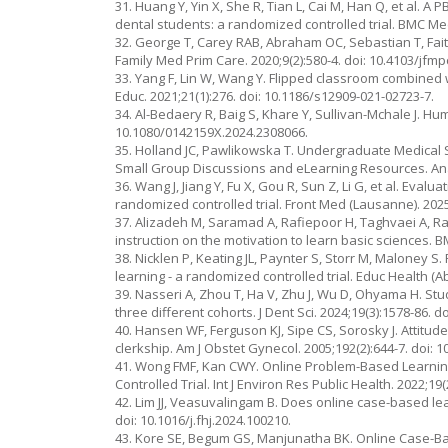
31. Huang Y, Yin X, She R, Tian L, Cai M, Han Q, et al.
dental students: a randomized controlled trial. BMC Med
32. George T, Carey RAB, Abraham OC, Sebastian T, Fait
Family Med Prim Care. 2020;9(2):580-4. doi: 10.4103/jfm
33. Yang F, Lin W, Wang Y. Flipped classroom combined 
Educ. 2021;21(1):276. doi: 10.1186/s12909-021-02723-7.
34. Al-Bedaery R, Baig S, Khare Y, Sullivan-Mchale J. H
10.1080/0142159X.2024.2308066.
35. Holland JC, Pawlikowska T. Undergraduate Medical
Small Group Discussions and eLearning Resources. Anat 
36. Wang J, Jiang Y, Fu X, Gou R, Sun Z, Li G, et al. Eva
randomized controlled trial. Front Med (Lausanne). 202
37. Alizadeh M, Saramad A, Rafiepoor H, Taghvaei A, Raya
instruction on the motivation to learn basic sciences. 
38. Nicklen P, Keating JL, Paynter S, Storr M, Maloney
learning - a randomized controlled trial. Educ Health (A
39. Nasseri A, Zhou T, Ha V, Zhu J, Wu D, Ohyama H. Stud
three different cohorts. J Dent Sci. 2024;19(3):1578-86. do
40. Hansen WF, Ferguson KJ, Sipe CS, Sorosky J. Attitu
clerkship. Am J Obstet Gynecol. 2005;192(2):644-7. doi: 1
41. Wong FMF, Kan CWY. Online Problem-Based Learning
Controlled Trial. Int J Environ Res Public Health. 2022;19
42. Lim JJ, Veasuvalingam B. Does online case-based lear
doi: 10.1016/j.fhj.2024.100210.
43. Kore SE, Begum GS, Manjunatha BK. Online Case-Ba