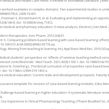
in Medical and Health-Care Fields: A Review of Worldwide Literature. J Med
with worked examples in complex domains: Two experimental studies in un
.LEARNINSTRUC.2009.10.001.
I, Freeman S, Klostermann N, et al. Evaluating and implementing an opportu
2(4):146-8. doi: 10.36834/cmej.71412.
 in medical and pharmacy education: A meta-analysis. Electron J Gen Med. 2
el in therapeutics. Inov Pharm. 2012;3(4):91.
vin S. Comparing problem-based learning with case-based learning: effects 
oi: 10.1097/01.ACM.0000249963.93776.aa.
gy: Moving from teaching to learning. Int J Appl Basic Med Res. 2015;5(Supp
Medical students' perspective on 'effects of seminar teaching method ver
mized controlled trials'. Med Teach. 2021;43(9):1100-1. doi: 10.1080/01421
tone N, Osterberg L. Preclinical curriculum of prospective case-based teac
 doi: 10.1186/s12909-019-1453-x.
re medical education: Current state and development prospects. Futurity Ed
ity assurance template for revision of case-based learning modules. Educ Med J
Challenge-based learning in higher education–A systematic literature rev
03.
Our Experience in Clinical Pharmacology Teaching. J Pharm Bioallied Sci. 20