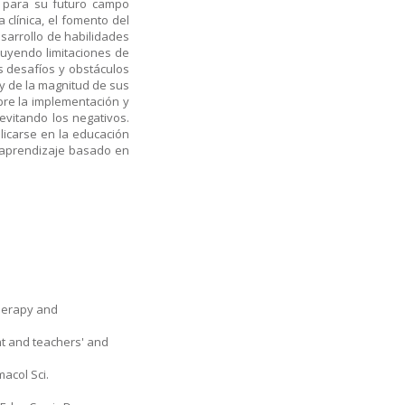
s para su futuro campo
clínica, el fomento del
esarrollo de habilidades
luyendo limitaciones de
s desafíos y obstáculos
 y de la magnitud de sus
bre la implementación y
evitando los negativos.
icarse en la educación
e aprendizaje basado en
therapy and
t and teachers' and
macol Sci.