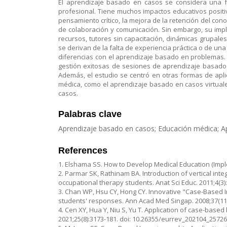
El aprendizaje basado en casos se considera una f
profesional. Tiene muchos impactos educativos positiv
pensamiento crítico, la mejora de la retención del cono
de colaboración y comunicación. Sin embargo, su imp
recursos, tutores sin capacitación, dinámicas grupal
se derivan de la falta de experiencia práctica o de u
diferencias con el aprendizaje basado en problemas. 
gestión exitosas de sesiones de aprendizaje basado 
Además, el estudio se centró en otras formas de apl
médica, como el aprendizaje basado en casos virtuale
casos.
Palabras clave
Aprendizaje basado en casos; Educación médica; Ap
References
1. Elshama SS. How to Develop Medical Education (Impl
2. Parmar SK, Rathinam BA. Introduction of vertical i
occupational therapy students. Anat Sci Educ. 2011;4(3):
3. Chan WP, Hsu CY, Hong CY. Innovative "Case-Based 
students' responses. Ann Acad Med Singap. 2008;37(11)
4. Cen XY, Hua Y, Niu S, Yu T. Application of case-base
2021;25(8):3173-181. doi: 10.26355/eurrev_202104_25726