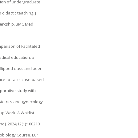
ction of undergraduate
didactic teaching. J
clerkship. BMC Med
arison of Facilitated
medical education: a
e flipped class and peer
face-to-face, case-based
mparative study with
stetrics and gynecology
p Work: A Waitlist
c J. 2024;12(1):100210.
obiology Course. Eur