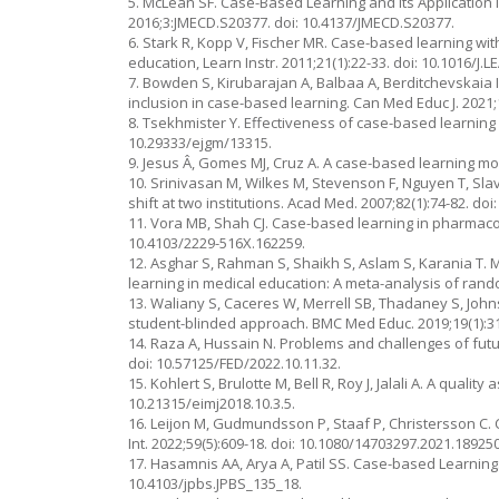
5. McLean SF. Case-Based Learning and its Application 
2016;3:JMECD.S20377. doi: 10.4137/JMECD.S20377.
6. Stark R, Kopp V, Fischer MR. Case-based learning 
education, Learn Instr. 2011;21(1):22-33. doi: 10.1016/J
7. Bowden S, Kirubarajan A, Balbaa A, Berditchevskaia 
inclusion in case-based learning. Can Med Educ J. 2021;1
8. Tsekhmister Y. Effectiveness of case-based learning
10.29333/ejgm/13315.
9. Jesus Â, Gomes MJ, Cruz A. A case-based learning mod
10. Srinivasan M, Wilkes M, Stevenson F, Nguyen T, Sla
shift at two institutions. Acad Med. 2007;82(1):74-82. d
11. Vora MB, Shah CJ. Case-based learning in pharmacolo
10.4103/2229-516X.162259.
12. Asghar S, Rahman S, Shaikh S, Aslam S, Karania T. 
learning in medical education: A meta-analysis of rando
13. Waliany S, Caceres W, Merrell SB, Thadaney S, Johns
student-blinded approach. BMC Med Educ. 2019;19(1):31.
14. Raza A, Hussain N. Problems and challenges of futu
doi: 10.57125/FED/2022.10.11.32.
15. Kohlert S, Brulotte M, Bell R, Roy J, Jalali A. A qual
10.21315/eimj2018.10.3.5.
16. Leijon M, Gudmundsson P, Staaf P, Christersson C. 
Int. 2022;59(5):609-18. doi: 10.1080/14703297.2021.18925
17. Hasamnis AA, Arya A, Patil SS. Case-based Learning: 
10.4103/jpbs.JPBS_135_18.