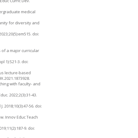
 Educ Curric Dev.
dergraduate medical
nity for diversity and
023;20(5):em515. doi:
of a major curricular
l 1):S21-3. doi:
sus lecture-based
59X.2021.1873928.
hing with faculty- and
uc. 2022;2(3):31-43.
. 2018;10(3):47-56. doi:
iew. Innov Educ Teach
19;11(2):187-9. doi: