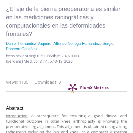
¿El eje de la pierna preoperatoria es similar
en las mediciones radiográficas y
computacionales en las deformidades
frontales?
Daniel Hernández-Vaquero
,
Alfonso Noriega-Fernández
,
Sergio
Roncero-González
http://dx.doi.org/10.53986/ibjm.2026.0003
Iberoam J Med,
vol.8, n1,
p.13-19, 2026
Views: 1135
Downloads: 0
PlumX Metrics
Abstract
Introduction
: A prerequisite for ensuring a good clinical and
functional outcome in total knee arthroplasty is knowing the
preoperative leg alignment. This alignment is obtained using a long
radiograph including the hip and knee, or a computer algorithm