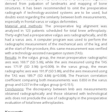
derived from palpation of landmarks and mapping of bone
structures. It has been recommended to omit the preoperative
radiograph if technology-assisted systems are to be used, but
doubts exist regarding the similarity between both measurements,
especially in frontal varus or valgus deformities.
Material and methods
: The preoperative leg alignment was
analyzed in 123 patients scheduled for total knee arthroplasty.
Thirty-eight had a preoperative valgus axis radiographically, and 85
had a varus axis. A computer program was used to perform the
radiographic measurement of the mechanical axis of the leg, and
at the start of the procedure, this same measurement was verified
with a technology-assisted navigation system (TAS).
Results
: In the valgus group, the mean preoperative radiographic
axis was 169.1º (SD 5.06), while the axis measured using the TAS
was 171.9º (SD 3.96) (p=0.009). In the varus group, the mean
radiographic axis was 191.9º (SD 5.86), and the axis measured using
the TAS was 189.7º (SD 4.84) (p=0.008). The Pearson correlation
coefficient comparing both measurements was 0.650 in the varus
group and 0.237 in the valgus group (p=0.151).
Conclusions
: The discrepancy between limb axis measurements
obtained radiographically and those obtained with technological
aids does not preclude the use of radiography in the preoperative
evaluation of total knee arthroplasties.