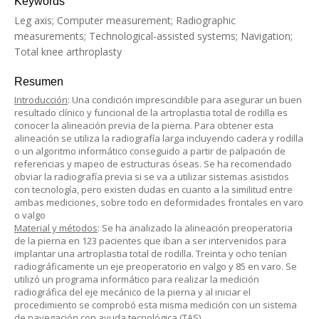
Keywords
Leg axis; Computer measurement; Radiographic
measurements; Technological-assisted systems; Navigation;
Total knee arthroplasty
Resumen
Introducción
: Una condición imprescindible para asegurar un buen
resultado clínico y funcional de la artroplastia total de rodilla es
conocer la alineación previa de la pierna. Para obtener esta
alineación se utiliza la radiografía larga incluyendo cadera y rodilla
o un algoritmo informático conseguido a partir de palpación de
referencias y mapeo de estructuras óseas. Se ha recomendado
obviar la radiografía previa si se va a utilizar sistemas asistidos
con tecnología, pero existen dudas en cuanto a la similitud entre
ambas mediciones, sobre todo en deformidades frontales en varo
o valgo
Material y métodos
: Se ha analizado la alineación preoperatoria
de la pierna en 123 pacientes que iban a ser intervenidos para
implantar una artroplastia total de rodilla. Treinta y ocho tenían
radiográficamente un eje preoperatorio en valgo y 85 en varo. Se
utilizó un programa informático para realizar la medición
radiográfica del eje mecánico de la pierna y al iniciar el
procedimiento se comprobó esta misma medición con un sistema
de navegación con ayuda tecnológica (TAS).