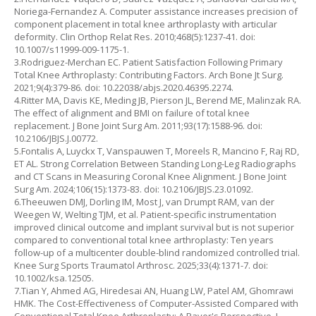
Noriega-Fernandez A. Computer assistance increases precision of
component placement in total knee arthroplasty with articular
deformity. Clin Orthop Relat Res. 2010;468(5):1237-41. doi:
10.1007/s11999-009-1175-1.
3.Rodriguez-Merchan EC. Patient Satisfaction Following Primary
Total Knee Arthroplasty: Contributing Factors. Arch Bone Jt Surg.
2021;9(4):379-86. doi: 10.22038/abjs.2020.46395.2274.
4.Ritter MA, Davis KE, Meding JB, Pierson JL, Berend ME, Malinzak RA.
The effect of alignment and BMI on failure of total knee
replacement. J Bone Joint Surg Am. 2011;93(17):1588-96. doi:
10.2106/JBJS.J.00772.
5.Fontalis A, Luyckx T, Vanspauwen T, Moreels R, Mancino F, Raj RD,
ET AL. Strong Correlation Between Standing Long-Leg Radiographs
and CT Scans in Measuring Coronal Knee Alignment. J Bone Joint
Surg Am. 2024;106(15):1373-83. doi: 10.2106/JBJS.23.01092.
6.Theeuwen DMJ, Dorling IM, Most J, van Drumpt RAM, van der
Weegen W, Welting TJM, et al. Patient-specific instrumentation
improved clinical outcome and implant survival but is not superior
compared to conventional total knee arthroplasty: Ten years
follow-up of a multicenter double-blind randomized controlled trial.
Knee Surg Sports Traumatol Arthrosc. 2025;33(4):1371-7. doi:
10.1002/ksa.12505.
7.Tian Y, Ahmed AG, Hiredesai AN, Huang LW, Patel AM, Ghomrawi
HMK. The Cost-Effectiveness of Computer-Assisted Compared with