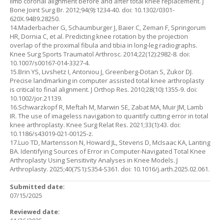
limb coronal alignment before and after total knee replacement. J
Bone Joint Surg Br. 2012;94(9):1234-40. doi: 10.1302/0301-
620X.94B9.28250.
14.Maderbacher G, Schaumburger J, Baier C, Zeman F, Springorum
HR, Dornia C, et al. Predicting knee rotation by the projection
overlap of the proximal fibula and tibia in long-leg radiographs.
Knee Surg Sports Traumatol Arthrosc. 2014;22(12):2982-8. doi:
10.1007/s00167-014-3327-4.
15.Brin YS, Livshetz I, Antoniou J, Greenberg-Dotan S, Zukor DJ.
Precise landmarking in computer assisted total knee arthroplasty
is critical to final alignment. J Orthop Res. 2010;28(10):1355-9. doi:
10.1002/jor.21139.
16.Schwarzkopf R, Meftah M, Marwin SE, Zabat MA, Muir JM, Lamb
IR. The use of imageless navigation to quantify cutting error in total
knee arthroplasty. Knee Surg Relat Res. 2021;33(1):43. doi:
10.1186/s43019-021-00125-z.
17.Luo TD, Martensson N, Howard JL, Stevens D, McIsaac KA, Lanting
BA. Identifying Sources of Error in Computer-Navigated Total Knee
Arthroplasty Using Sensitivity Analyses in Knee Models. J
Arthroplasty. 2025;40(7S1):S354-S361. doi: 10.1016/j.arth.2025.02.061.
Submitted date:
07/15/2025
Reviewed date: