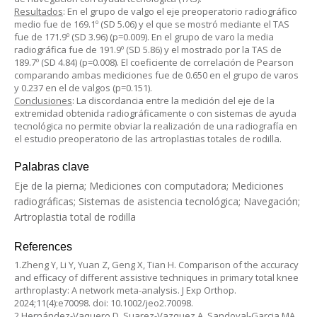
Resultados
: En el grupo de valgo el eje preoperatorio radiográfico
medio fue de 169.1º (SD 5.06) y el que se mostró mediante el TAS
fue de 171.9º (SD 3.96) (p=0.009). En el grupo de varo la media
radiográfica fue de 191.9º (SD 5.86) y el mostrado por la TAS de
189.7º (SD 4.84) (p=0.008). El coeficiente de correlación de Pearson
comparando ambas mediciones fue de 0.650 en el grupo de varos
y 0.237 en el de valgos (p=0.151).
Conclusiones
: La discordancia entre la medición del eje de la
extremidad obtenida radiográficamente o con sistemas de ayuda
tecnológica no permite obviar la realización de una radiografía en
el estudio preoperatorio de las artroplastias totales de rodilla.
Palabras clave
Eje de la pierna; Mediciones con computadora; Mediciones
radiográficas; Sistemas de asistencia tecnológica; Navegación;
Artroplastia total de rodilla
References
1.Zheng Y, Li Y, Yuan Z, Geng X, Tian H. Comparison of the accuracy
and efficacy of different assistive techniques in primary total knee
arthroplasty: A network meta-analysis. J Exp Orthop.
2024;11(4):e70098. doi: 10.1002/jeo2.70098.
2.Hernández-Vaquero D, Suarez-Vazquez A, Sandoval-Garcia MA,