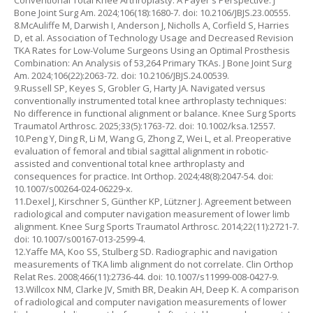
Conventional Total Knee Arthroplasty: A Payer's Perspective. J
Bone Joint Surg Am. 2024;106(18):1680-7. doi: 10.2106/JBJS.23.00555.
8.McAuliffe M, Darwish I, Anderson J, Nicholls A, Corfield S, Harries
D, et al. Association of Technology Usage and Decreased Revision
TKA Rates for Low-Volume Surgeons Using an Optimal Prosthesis
Combination: An Analysis of 53,264 Primary TKAs. J Bone Joint Surg
Am. 2024;106(22):2063-72. doi: 10.2106/JBJS.24.00539.
9.Russell SP, Keyes S, Grobler G, Harty JA. Navigated versus
conventionally instrumented total knee arthroplasty techniques:
No difference in functional alignment or balance. Knee Surg Sports
Traumatol Arthrosc. 2025;33(5):1763-72. doi: 10.1002/ksa.12557.
10.Peng Y, Ding R, Li M, Wang G, Zhong Z, Wei L, et al. Preoperative
evaluation of femoral and tibial sagittal alignment in robotic-
assisted and conventional total knee arthroplasty and
consequences for practice. Int Orthop. 2024;48(8):2047-54. doi:
10.1007/s00264-024-06229-x.
11.Dexel J, Kirschner S, Günther KP, Lützner J. Agreement between
radiological and computer navigation measurement of lower limb
alignment. Knee Surg Sports Traumatol Arthrosc. 2014;22(11):2721-7.
doi: 10.1007/s00167-013-2599-4.
12.Yaffe MA, Koo SS, Stulberg SD. Radiographic and navigation
measurements of TKA limb alignment do not correlate. Clin Orthop
Relat Res. 2008;466(11):2736-44. doi: 10.1007/s11999-008-0427-9.
13.Willcox NM, Clarke JV, Smith BR, Deakin AH, Deep K. A comparison
of radiological and computer navigation measurements of lower