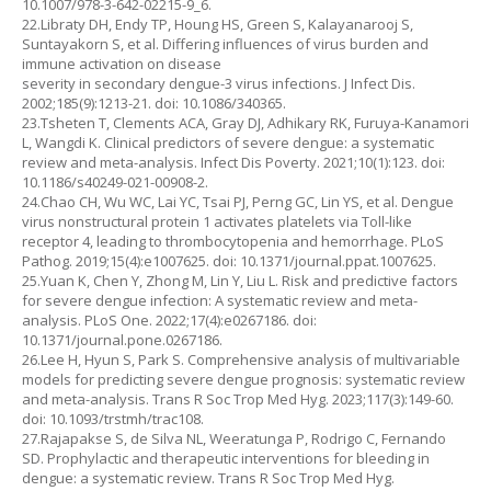
10.1007/978-3-642-02215-9_6.
22.Libraty DH, Endy TP, Houng HS, Green S, Kalayanarooj S,
Suntayakorn S, et al. Differing influences of virus burden and
immune activation on disease
severity in secondary dengue-3 virus infections. J Infect Dis.
2002;185(9):1213-21. doi: 10.1086/340365.
23.Tsheten T, Clements ACA, Gray DJ, Adhikary RK, Furuya-Kanamori
L, Wangdi K. Clinical predictors of severe dengue: a systematic
review and meta-analysis. Infect Dis Poverty. 2021;10(1):123. doi:
10.1186/s40249-021-00908-2.
24.Chao CH, Wu WC, Lai YC, Tsai PJ, Perng GC, Lin YS, et al. Dengue
virus nonstructural protein 1 activates platelets via Toll-like
receptor 4, leading to thrombocytopenia and hemorrhage. PLoS
Pathog. 2019;15(4):e1007625. doi: 10.1371/journal.ppat.1007625.
25.Yuan K, Chen Y, Zhong M, Lin Y, Liu L. Risk and predictive factors
for severe dengue infection: A systematic review and meta-
analysis. PLoS One. 2022;17(4):e0267186. doi:
10.1371/journal.pone.0267186.
26.Lee H, Hyun S, Park S. Comprehensive analysis of multivariable
models for predicting severe dengue prognosis: systematic review
and meta-analysis. Trans R Soc Trop Med Hyg. 2023;117(3):149-60.
doi: 10.1093/trstmh/trac108.
27.Rajapakse S, de Silva NL, Weeratunga P, Rodrigo C, Fernando
SD. Prophylactic and therapeutic interventions for bleeding in
dengue: a systematic review. Trans R Soc Trop Med Hyg.