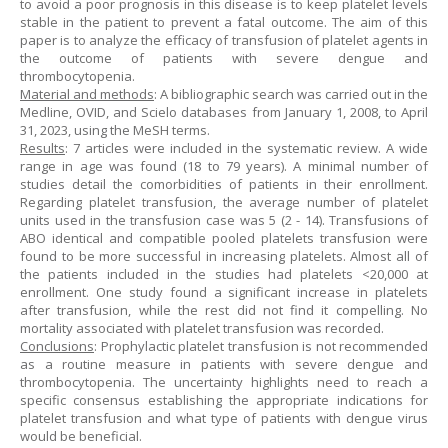
to avoid a poor prognosis in this disease is to keep platelet levels
stable in the patient to prevent a fatal outcome. The aim of this
paper is to analyze the efficacy of transfusion of platelet agents in
the outcome of patients with severe dengue and
thrombocytopenia.
Material and methods
: A bibliographic search was carried out in the
Medline, OVID, and Scielo databases from January 1, 2008, to April
31, 2023, using the MeSH terms.
Results
: 7 articles were included in the systematic review. A wide
range in age was found (18 to 79 years). A minimal number of
studies detail the comorbidities of patients in their enrollment.
Regarding platelet transfusion, the average number of platelet
units used in the transfusion case was 5 (2 - 14). Transfusions of
ABO identical and compatible pooled platelets transfusion were
found to be more successful in increasing platelets. Almost all of
the patients included in the studies had platelets <20,000 at
enrollment. One study found a significant increase in platelets
after transfusion, while the rest did not find it compelling. No
mortality associated with platelet transfusion was recorded.
Conclusions
: Prophylactic platelet transfusion is not recommended
as a routine measure in patients with severe dengue and
thrombocytopenia. The uncertainty highlights need to reach a
specific consensus establishing the appropriate indications for
platelet transfusion and what type of patients with dengue virus
would be beneficial.