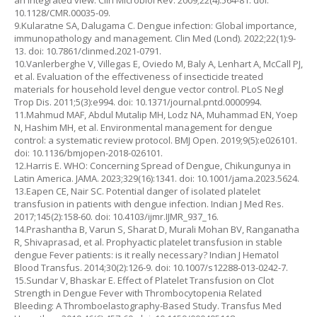
an integrated view. Clin Microbiol Rev. 2009;22(4):564-81. doi:
10.1128/CMR.00035-09.
9.Kularatne SA, Dalugama C. Dengue infection: Global importance,
immunopathology and management. Clin Med (Lond). 2022;22(1):9-
13. doi: 10.7861/clinmed.2021-0791.
10.Vanlerberghe V, Villegas E, Oviedo M, Baly A, Lenhart A, McCall PJ,
et al. Evaluation of the effectiveness of insecticide treated
materials for household level dengue vector control. PLoS Negl
Trop Dis. 2011;5(3):e994. doi: 10.1371/journal.pntd.0000994.
11.Mahmud MAF, Abdul Mutalip MH, Lodz NA, Muhammad EN, Yoep
N, Hashim MH, et al. Environmental management for dengue
control: a systematic review protocol. BMJ Open. 2019;9(5):e026101.
doi: 10.1136/bmjopen-2018-026101.
12.Harris E. WHO: Concerning Spread of Dengue, Chikungunya in
Latin America. JAMA. 2023;329(16):1341. doi: 10.1001/jama.2023.5624.
13.Eapen CE, Nair SC. Potential danger of isolated platelet
transfusion in patients with dengue infection. Indian J Med Res.
2017;145(2):158-60. doi: 10.4103/ijmr.IJMR_937_16.
14.Prashantha B, Varun S, Sharat D, Murali Mohan BV, Ranganatha
R, Shivaprasad, et al. Prophyactic platelet transfusion in stable
dengue Fever patients: is it really necessary? Indian J Hematol
Blood Transfus. 2014;30(2):126-9. doi: 10.1007/s12288-013-0242-7.
15.Sundar V, Bhaskar E. Effect of Platelet Transfusion on Clot
Strength in Dengue Fever with Thrombocytopenia Related
Bleeding: A Thromboelastography-Based Study. Transfus Med