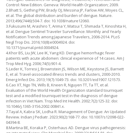
Control: New Edition. Geneva: World Health Organization; 2009.
2.Bhatt S, Gething PW, Brady OJ, Messina JP, Farlow AW, Moyes CL,
et al. The global distribution and burden of dengue. Nature.
2013;496(7446):504-7. doi: 10.1038/nature12060.
3.Fukusumi M, Arashiro T, Arima Y, Matsui T, Shimada T, Kinoshita H,
et al. Dengue Sentinel Traveler Surveillance: Monthly and Yearly
Notification Trends among Japanese Travelers, 2006-2014. PLoS
Negl Trop Dis. 2016;10(8):e0004924. doi:
10.1371/journal.pntd.0004924.
4.Khor BS, Liu JW, Lee IK, Yang KD. Dengue hemorrhagic fever
patients with acute abdomen: clinical experience of 14 cases. Am J
Trop Med Hyg. 2006;74(5):901-4.
5.Leder K, Torresi J, Brownstein JS, Wilson ME, Keystone JS, Barnett
E, et al. Travel-associated illness trends and clusters, 2000-2010.
Emerg Infect Dis. 2013;19(7):1049-73. doi: 10.3201/eid1907.121573.
6.Cao XT, Ngo TN, Wills B, Kneen R, Nguyen TT, Ta TT, et al.
Evaluation of the World Health Organization standard tourniquet
test and a modified tourniquet test in the diagnosis of dengue
infection in Viet Nam. Trop Med Int Health. 2002;7(2):125-32. doi:
10.1046/j.1365-3156.2002.00841.x.
7.Tayal A, Kabra SK, Lodha R. Management of Dengue: An Updated
Review. Indian J Pediatr. 2023;90(2):168-77. doi: 10.1007/s12098-022-
04394-8.
8.Martina BE, Koraka P, Osterhaus AD. Dengue virus pathogenesis: