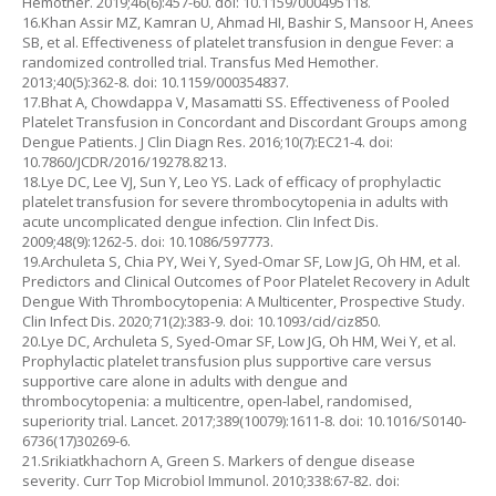
Hemother. 2019;46(6):457-60. doi: 10.1159/000495118.
16.Khan Assir MZ, Kamran U, Ahmad HI, Bashir S, Mansoor H, Anees
SB, et al. Effectiveness of platelet transfusion in dengue Fever: a
randomized controlled trial. Transfus Med Hemother.
2013;40(5):362-8. doi: 10.1159/000354837.
17.Bhat A, Chowdappa V, Masamatti SS. Effectiveness of Pooled
Platelet Transfusion in Concordant and Discordant Groups among
Dengue Patients. J Clin Diagn Res. 2016;10(7):EC21-4. doi:
10.7860/JCDR/2016/19278.8213.
18.Lye DC, Lee VJ, Sun Y, Leo YS. Lack of efficacy of prophylactic
platelet transfusion for severe thrombocytopenia in adults with
acute uncomplicated dengue infection. Clin Infect Dis.
2009;48(9):1262-5. doi: 10.1086/597773.
19.Archuleta S, Chia PY, Wei Y, Syed-Omar SF, Low JG, Oh HM, et al.
Predictors and Clinical Outcomes of Poor Platelet Recovery in Adult
Dengue With Thrombocytopenia: A Multicenter, Prospective Study.
Clin Infect Dis. 2020;71(2):383-9. doi: 10.1093/cid/ciz850.
20.Lye DC, Archuleta S, Syed-Omar SF, Low JG, Oh HM, Wei Y, et al.
Prophylactic platelet transfusion plus supportive care versus
supportive care alone in adults with dengue and
thrombocytopenia: a multicentre, open-label, randomised,
superiority trial. Lancet. 2017;389(10079):1611-8. doi: 10.1016/S0140-
6736(17)30269-6.
21.Srikiatkhachorn A, Green S. Markers of dengue disease
severity. Curr Top Microbiol Immunol. 2010;338:67-82. doi: