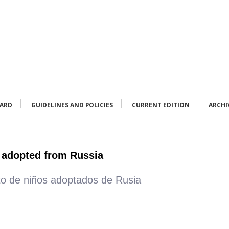
OARD
GUIDELINES AND POLICIES
CURRENT EDITION
ARCHI
s adopted from Russia
to de niños adoptados de Rusia