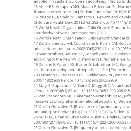
adoption in Eastern European adoptees. J Pediatr Endocr
13.Miller BS, Kroupina MG, Mason P, Iverson SL, Narad C
from eastern europe. Int J Pediatr Endocrinol. 2010;201
14.Palacios J, Román M, Camacho C. Growth and developm
Child Care Health Dev. 2011;37(2):282-8. doi: 10.1111/j.1
15.World Health Organization. Child Growth Standards.
standards/software (accessed Nov 2023).
16.World Health Organization. Child Growth Standards.
17.Bartholomeusz HH, Courchesne E, Karns CM. Relatio
adults. Neuropediatrics. 2002;33(5):239-41. doi: 10.1055
18.Martinchik AN, Baturin AK, Keshabyants EE, Peskov
according to the new WHO standards]. Pediatria n.a. G.N
19.Dominé F, Parent AS, Rasier G, Lebrethon MC, Bourg
children: a developmental hypothesis. Eur J Endocrinol. 
20.Teilmann G, Pedersen CB, Skakkebaek NE, Jensen TK. 
2006;118(2):e391-9. doi: 10.1542/peds.2005-2939.
21.Stagi S, Papacciuoli V, Boiro D, Maggioli C, Ndambao N
J Pediatr. 2020;46(1):82. doi: 10.1186/s13052-020-00832-5
22.Van Ijzendoorn MH, Bakermans-Kranenburg MJ, Juffer 
massive catch-up after international adoption. J Dev B
23.Oliván-Gonzalvo G. [Prevalence of prematurity, low b
adoption]. An Pediatr (Engl Ed). 2019;91(3):214-5. doi: 10
24.Miller LC, Chan W, Litvinova A, Rubin A, Tirella L, 
2007;96(12):1765-9. doi: 10.1111/j.1651-2227.2007.00537.x
25.Olivan-Gonzalvo G. [Frequency of fetal alcohol syndr