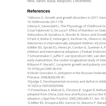
Niño; Varón; Rusia; Adopción; Crecimiento
References
1.Nilsson O. Growth and growth disorders in 2017: Genet
10.1038/nrendo.2017.178.
2.Benyi E, Sävendahl L. The Physiology of Childhood Gr
3.Gat-Yablonski G, De Luca F. Effect of Nutrition on Sta
4.Mousikou M, Kyriakou A, Skordis N. Stress and Growth
5.Park H, Bothe D, Holsinger E, Kirchner HL, Olness K, 
milestones in internationally adopted children. Int J Env
6.Miller BS, Spratt EG, Himes JH, Condon D, Summer A, P
children and international adoptees. J Pediatr Endocrin
7.Schoenmaker C, Juffer F, van IJzendoorn MH, van den D
early malnutrition: the Leiden longitudinal study of int
8.Mason P, Narad C. Long-term growth and puberty concer
10.1016/j.pcl.2005.06.016.
9.Oliván Gonzalvo G. [Adoption in the Russian Federa
Primaria. 2006;8(30):265-81.
10.Judge S. Developmental recovery and deficit in chil
10.1023/a:1025302025694.
11.Pomerleau A, Malcuit G, Chicoine JF, Seguin R, Belh
adopted from China, East Asia and Russia across the fi
adoption. J Appl Dev Psychol. 2005;29(5):445-57. doi: 1
12.Miller BS, Kroupina MG, Iverson SL, Masons P, Narad 