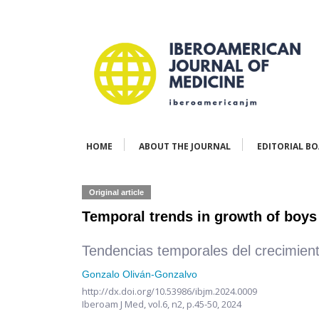
HOME
ABOUT THE JOURNAL
EDITORIAL B
Original article
Temporal trends in growth of boy
Tendencias temporales del crecimien
Gonzalo Oliván-Gonzalvo
http://dx.doi.org/10.53986/ibjm.2024.0009
Iberoam J Med,
vol.6, n2,
p.45-50, 2024