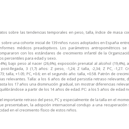
datos sobre las tendencias temporales en peso, talla, índice de masa cor
o sobre una cohorte inicial de 139 niños rusos adoptados en España entre
informes médicos preadoptivos. Los parámetros antropométricos se m
mpararon con los estándares de crecimiento infantil de la Organizació
os percentiles para edad y sexo.
,4%), bajo peso al nacer (26,6%), exposición prenatal al alcohol (19,4%)
 post-llegada, 3 (1,7) años: Z peso, -1,24; Z talla, -2,34; Z PC, -1,27.
73; talla, +1.05; PC, +0.6; en el segundo año: talla, +0.58. Patrón de crecim
s relevantes. Talla: a los 6 años de edad persistía retraso relevante, d
sta los 17 años una disminución gradual, sin mostrar diferencias relevan
 equilibrándose a partir de los 14 años de edad. PC: a los 5 años de edad 
el importante retraso del peso, PC y especialmente de la talla en el mome
que presentaban, la adopción internacional condujo a una recuperación 
dad en el crecimiento físico de estos niños.