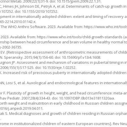
inol Metab. 2009;22(1):31-9. doi: 10.1515/jpem.2009.22.1.31.
, Himes JH, Johnson DE, Petryk A, et al. Determinants of catch-up growth i
0:107252. doi: 10.1155/2010/107252.
ent in internationally adopted children: extent and timing of recovery af
365-2214.2010.01142.x.
 The WHO Anthro Software. 2023. Available from: https://www.who.int/tool
 2023. Available from: https://www.who.int/tools/child-growth-standards (
nship between head circumference and brain volume in healthy normal tod
/s-2002-36735.
a EV. [Retrospective assessment of anthropometric measurements of child
. Speransky. 2015;94(1):156-60. doi: 10.15690/pf.v13i4.1608.
uignon JP. Assessment and mechanism of variations in pubertal timing in i
2006;155(1):S17-S25. doi: 10.1530/eje.1.02252.
Increased risk of precocious puberty in internationally adopted children 
N, Losi S, et al. Auxological and endocrinological features in internationall
.
F. Plasticity of growth in height, weight, and head circumference: meta-an
ehav Pediatr. 2007;28(4):334-43. doi: 10.1097/DBP.0b013e31811320aa.
irth weight and malnutrition in early childhood in Russian children assigne
.1016/j.anpedi.2019.04.011.
Cermak S. Medical diagnoses and growth of children residing in Russian orpha
.
ome in institutionalized children of eastern European countries]. Rev Neuro