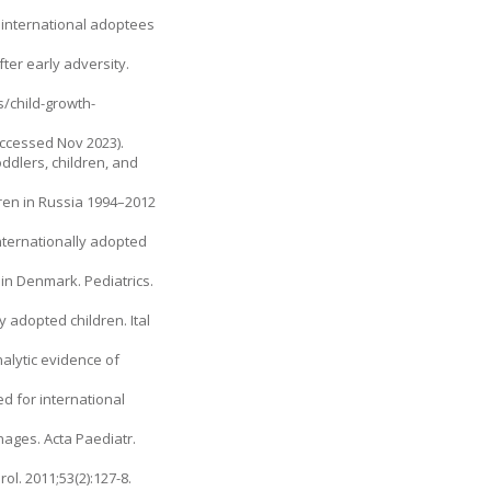
n international adoptees
ter early adversity.
s/child-growth-
accessed Nov 2023).
dlers, children, and
ren in Russia 1994–2012
nternationally adopted
in Denmark. Pediatrics.
y adopted children. Ital
alytic evidence of
d for international
nages. Acta Paediatr.
l. 2011;53(2):127-8.