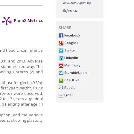
Keywords (Spanish)
References
PlumX Metrics
SHARE
Facebook
Google+
) and head circumference
Twitter
LinkedIn
 2001 and 2013. Adverse
Mendeley
a standardized way. The
nding z-scores (Z) and
StumbleUpon
CiteULike
, abuse/neglect (49.3%).
Reddit
 first year: weight, +0.73;
fferences were observed.
Email
2 to 17 years a gradual
 balancing after age 14
option, and the various
ters, showing plasticity