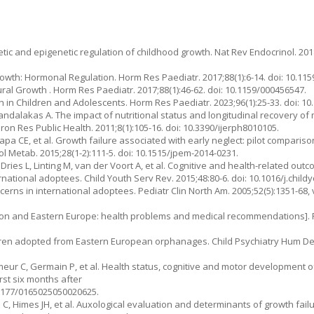
ic and epigenetic regulation of childhood growth. Nat Rev Endocrinol. 2018;
owth: Hormonal Regulation. Horm Res Paediatr. 2017;88(1):6-14. doi: 10.11
tural Growth . Horm Res Paediatr. 2017;88(1):46-62. doi: 10.1159/000456547.
 in Children and Adolescents. Horm Res Paediatr. 2023;96(1):25-33. doi: 1
Mandalakas A. The impact of nutritional status and longitudinal recovery of
iron Res Public Health. 2011;8(1):105-16. doi: 10.3390/ijerph8010105.
apa CE, et al. Growth failure associated with early neglect: pilot comparis
ol Metab. 2015;28(1-2):111-5. doi: 10.1515/jpem-2014-0231.
ries L, Linting M, van der Voort A, et al. Cognitive and health-related out
ernational adoptees. Child Youth Serv Rev. 2015;48:80-6. doi: 10.1016/j.child
ns in international adoptees. Pediatr Clin North Am. 2005;52(5):1351-68, vi
tion and Eastern Europe: health problems and medical recommendations]. 
dren adopted from Eastern European orphanages. Child Psychiatry Hum Dev.
umeur C, Germain P, et al. Health status, cognitive and motor development 
rst six months after
0.1177/0165025050020625.
C, Himes JH, et al. Auxological evaluation and determinants of growth failu