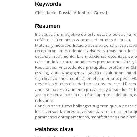
Keywords
Child; Male; Russia; Adoption; Growth
Resumen
Introducción
: El objetivo de este estudio es aportar 
cefálico (HC) en niños varones adoptados de Rusia.
Material y métodos
: Estudio observacional prospectiv
recopilaron antecedentes adversos revisando los 
estandarizadamente. Las mediciones obtenidas se co
calculando las correspondientes puntuaciones Z (Z) y l
Resultados
: Antecedentes principales: pretérmino (32
(56,1%), abuso/negligencia (49,3%). Evaluación inicial
significativo (incremento Z) en el primer año: peso, +0.
desde los 5 años de edad no se observaron diferencia
años se observó aumento paulatino, y desde los 12 ha
grado de retraso de la talla fue superior al del peso,
relevante.
Conclusiones
: Estos hallazgos sugieren que, a pesar d
los diversos factores adversos para el crecimiento 
parámetros antropométricos, manifestando una plastici
Palabras clave