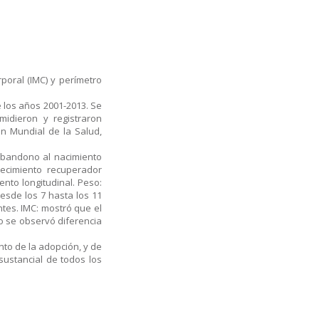
poral (IMC) y perímetro
 los años 2001-2013. Se
idieron y registraron
n Mundial de la Salud,
, abandono al nacimiento
 Crecimiento recuperador
iento longitudinal. Peso:
esde los 7 hasta los 11
tes. IMC: mostró que el
no se observó diferencia
nto de la adopción, y de
sustancial de todos los