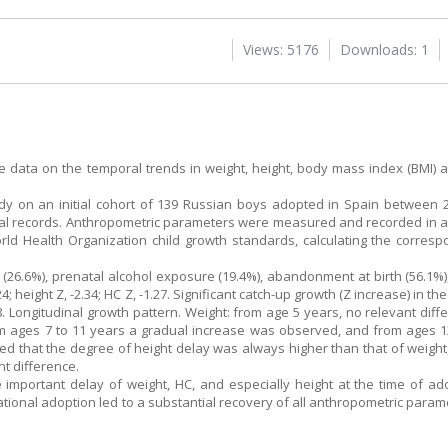
Views: 5176
Downloads: 1
bute data on the temporal trends in weight, height, body mass index (BMI
udy on an initial cohort of 139 Russian boys adopted in Spain between
ical records. Anthropometric parameters were measured and recorded in 
 Health Organization child growth standards, calculating the correspo
ht (26.6%), prenatal alcohol exposure (19.4%), abandonment at birth (56.1%)
.24; height Z, -2.34; HC Z, -1.27. Significant catch-up growth (Z increase) in the
.58. Longitudinal growth pattern. Weight: from age 5 years, no relevant di
rom ages 7 to 11 years a gradual increase was observed, and from ages 1
d that the degree of height delay was always higher than that of weight,
nt difference.
e important delay of weight, HC, and especially height at the time of ad
tional adoption led to a substantial recovery of all anthropometric parame