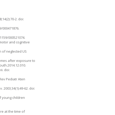
14(2):70-2. doi:
59/000471876.
0.1159/000521074.
 motor and cognitive
on of neglected US
comes after exposure to
youth.2014.12.010.
i. doi:
Rev Pediatr Aten
 2003;34(1):49-62. doi:
of young children
re at the time of