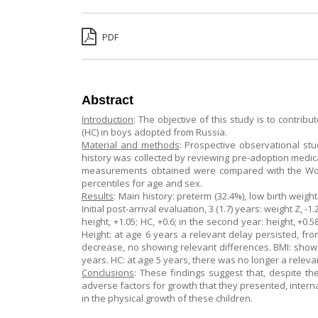
PDF
Abstract
Introduction
: The objective of this study is to contri
(HC) in boys adopted from Russia.
Material and methods
: Prospective observational st
history was collected by reviewing pre-adoption med
measurements obtained were compared with the World
percentiles for age and sex.
Results
: Main history: preterm (32.4%), low birth weig
Initial post-arrival evaluation, 3 (1.7) years: weight Z, -1
height, +1.05; HC, +0.6; in the second year: height, +0
Height: at age 6 years a relevant delay persisted, f
decrease, no showing relevant differences. BMI: showe
years. HC: at age 5 years, there was no longer a releva
Conclusions
: These findings suggest that, despite th
adverse factors for growth that they presented, interna
in the physical growth of these children.